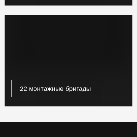
При необходимости наши специалисты произведут
расчет и проектирование возводимых конструкций в
кратчайшие сроки.
22 монтажные бригады
22 опытные монтажные бригады, готовые
реализовывать проектные решения "Нулевого
цикла" в кратчайшие сроки.