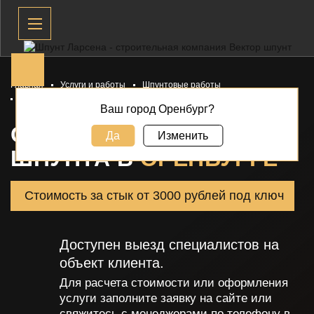
Главная
Услуги и работы
Шпунтовые работы
Сварка и стыковка шпунта
Ваш город Оренбург?
СВАРКА И СТЫКОВКА
Да
Изменить
ШПУНТА В
ОРЕНБУРГЕ
Стоимость за стык от 3000 рублей под ключ
Доступен выезд специалистов на
объект клиента.
Для расчета стоимости или оформления
услуги заполните заявку на сайте или
свяжитесь с менеджерами по телефону в