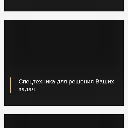
Наличие шпунта и металлопроката на складе.
Быстрая погрузка и доставка на ваш объект.
Спецтехника для решения Ваших
задач
Вибропогружатели кранового и экскаваторного типа,
сваебойные, буровые установки, краны и другая
техника.