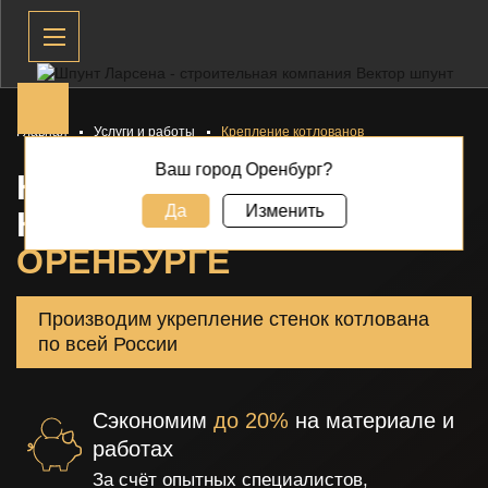
Главная
Услуги и работы
Крепление котлованов
Ваш город Оренбург?
КРЕПЛЕНИЕ
Да
Изменить
КОТЛОВАНОВ В
ОРЕНБУРГЕ
Производим укрепление стенок котлована
по всей России
Сэкономим
до 20%
на материале и
работах
За счёт опытных специалистов,