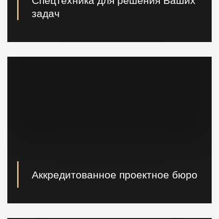
Спецтехника для решения Ваших
задач
Вибропогружатели кранового и экскаваторного типа,
сваебойные, буровые установки, краны и другая
техника.
Аккредитованное проектное бюро
При необходимости наши специалисты произведут
расчет и проектирование возводимых конструкций в
кратчайшие сроки.