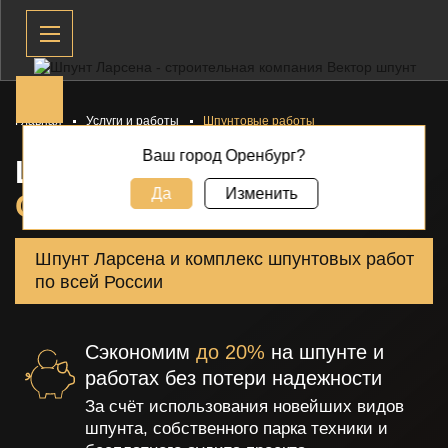
Главная
Услуги и работы
Шпунтовые работы
Ваш город Оренбург?
ШПУНТОВЫЕ РАБОТЫ В
Да
Изменить
ОРЕНБУРГЕ
Шпунт Ларсена и комплекс шпунтовых работ
по всей России
Сэкономим
до 20%
на шпунте и
работах без потери надежности
За счёт использования новейших видов
шпунта, собственного парка
техники и