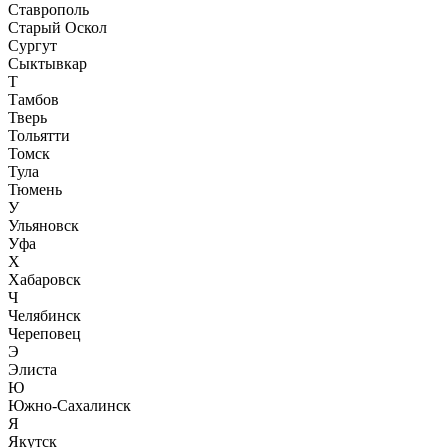
Ставрополь
Старый Оскол
Сургут
Сыктывкар
Т
Тамбов
Тверь
Тольятти
Томск
Тула
Тюмень
У
Ульяновск
Уфа
Х
Хабаровск
Ч
Челябинск
Череповец
Э
Элиста
Ю
Южно-Сахалинск
Я
Якутск