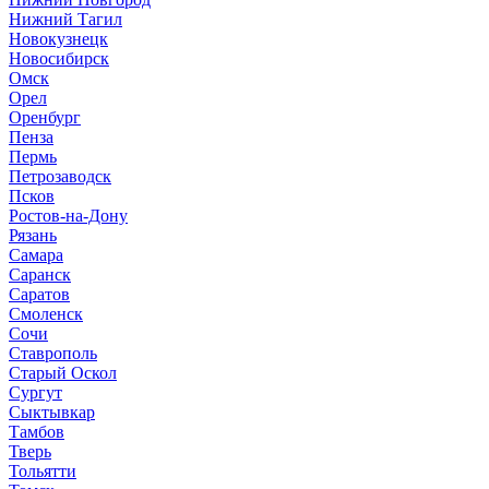
Нижний Тагил
Новокузнецк
Новосибирск
Омск
Орел
Оренбург
Пенза
Пермь
Петрозаводск
Псков
Ростов-на-Дону
Рязань
Самара
Саранск
Саратов
Смоленск
Сочи
Ставрополь
Старый Оскол
Сургут
Сыктывкар
Тамбов
Тверь
Тольятти