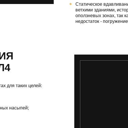
Статическое вдавливани
ветхими зданиями, исто
оползневых зонах, так к
недостаток - погружени
ИЯ
Л4
ах для таких целей:
нных насыпей;