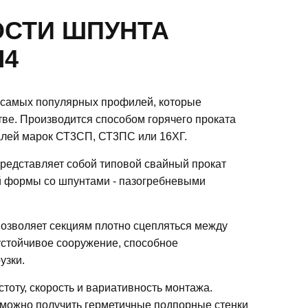
СТИ ШПУНТА
Л4
 самых популярных профилей, которые
тве. Производится способом горячего проката
алей марок СТ3СП, СТ3ПС или 16ХГ.
едставляет собой типовой свайный прокат
й формы со шпунтами - пазогребневыми
позволяет секциям плотно сцепляться между
устойчивое сооружение, способное
узки.
стоту, скорость и вариативность монтажа.
можно получить герметичные подпорные стенки